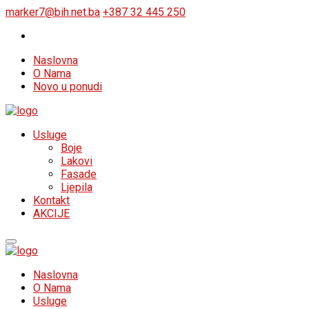
marker7@bih.net.ba
+387 32 445 250
Naslovna
O Nama
Novo u ponudi
Usluge
Boje
Lakovi
Fasade
Ljepila
Kontakt
AKCIJE
Naslovna
O Nama
Usluge