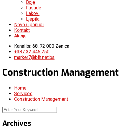
Boje
Fasade
Lakovi
Ljepila
Novo u ponudi
Kontakt
Akcije
Kanal br. 68, 72 000 Zenica
+387 32 445 250
marker7@bih.net.ba
Construction Management
Home
Services
Construction Management
Archives