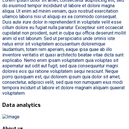
Lorem ipsum dolor sit amet, consectetur adipisicing elit, sed
do eiusmod tempor incididunt ut labore et dolore magna
aliqua. Ut enim ad minim veniam, quis nostrud exercitation
ullamco laboris nisi ut aliquip ex ea commodo consequat.
Duis aute irure dolor in reprehenderit in voluptate velit esse
cillum dolore eu fugiat nulla pariatur. Excepteur sint occaecat
cupidatat non proident, sunt in culpa qui officia deserunt mollit
anim id est laborum. Sed ut perspiciatis unde omnis iste
natus error sit voluptatem accusantium doloremque
laudantium, totam rem aperiam, eaque ipsa quae ab illo
inventore veritatis et quasi architecto beatae vitae dicta sunt
explicabo. Nemo enim ipsam voluptatem quia voluptas sit
aspernatur aut odit aut fugit, sed quia consequuntur magni
dolores eos qui ratione voluptatem sequi nesciunt. Neque
porro quisquam est, qui dolorem ipsum quia dolor sit amet,
consectetur, adipisci velit, sed quia non numquam eius modi
tempora incidunt ut labore et dolore magnam aliquam quaerat
voluptatem.
Data analytics
About us