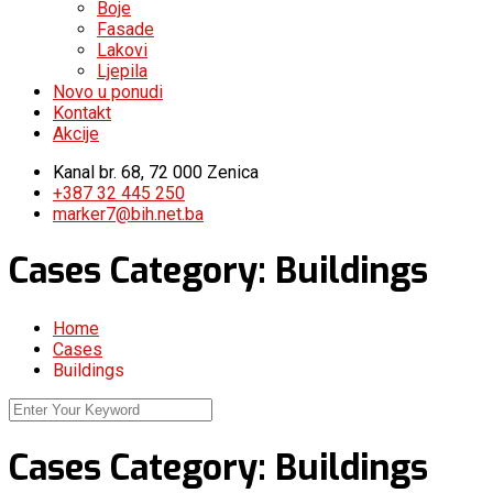
Boje
Fasade
Lakovi
Ljepila
Novo u ponudi
Kontakt
Akcije
Kanal br. 68, 72 000 Zenica
+387 32 445 250
marker7@bih.net.ba
Cases Category:
Buildings
Home
Cases
Buildings
Cases Category:
Buildings