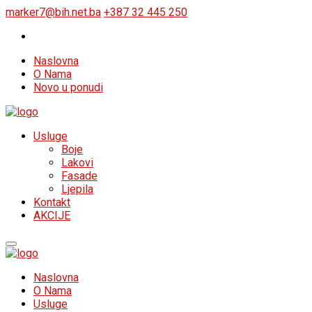
marker7@bih.net.ba
+387 32 445 250
Naslovna
O Nama
Novo u ponudi
Usluge
Boje
Lakovi
Fasade
Ljepila
Kontakt
AKCIJE
Naslovna
O Nama
Usluge